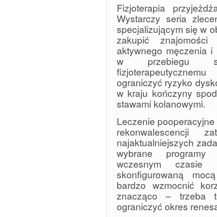
Fizjoterapia przyjeż
Wystarczy seria zlece
specjalizującym się w 
zakupić znajomości 
aktywnego męczenia i 
w przebiegu sł
fizjoterapeutyczn
ograniczyć ryzyko dysko
w kraju kończyny spod
stawami kolanowymi.
Leczenie pooperacyjne 
rekonwalescencji z
najaktualniejszych zadań
wybrane programy 
wczesnym czasie p
skonfigurowaną mocą
bardzo wzmocnić korzy
znacząco – trzeba 
ograniczyć okres renes