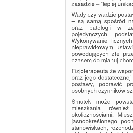
zasadzie – “lepiej unika
Wady czy wadzie postaw
– są samą spośród naj
oraz patologii w z
pojedynczych podst
Wykonywanie licznych
nieprawidłowym ustawi
powodujących złe prze
czasem do mianuj chor
Fizjoterapeuta że wspo
oraz jego dostatecznej
postawy, poprawić pr
osobnych czynników szk
Smutek może powsta
mieszkania również
okolicznościami. Mies
jasnookreślonego poc
stanowiskach, rozchodzi