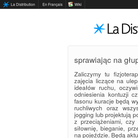
La Distribution
En Français
Wiki
sprawiając na głu
Zaliczymy tu fizjotera
zajęcia liczące na ulep
ideałów ruchu, oczywi
odniesienia kontuzji 
fasonu kuracje będą wy
ruchliwych oraz wszys
jogging lub projektują
z przeciążeniami, czy 
siłownię, bieganie, pr
na pojeździe. Będą aktu