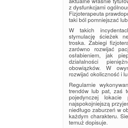
aktualne właśnie tytuł
z dysfunkcjami ogólnou
Fizjoterapeuta prawdop
taki ból pomniejszać lub
W takich incydentac
stymulację ścieżek 
troska. Zabiegi fizjote
zarówno rozwijać pac
osłabieniem, jak pi
działalności pieni
obowiązków. W owym
rozwijać okoliczność i 
Regularnie wykonywany
trendów lub pat, zaś 
pojedynczej lokacie
najspokojniejszą przyj
niedługo zaburzeń w ob
każdym charakteru. Si
temuż dopisuje.