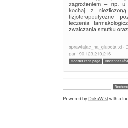
zagrożeniem – np. u
kochaj z niezliczon
fizjoterapeutyczne 
leczenia farmakologi
zwalczania smutku ora
sprawiajac_na_glupota.txt · 
par 190.123.210.216
Powered by
DokuWiki
with a to