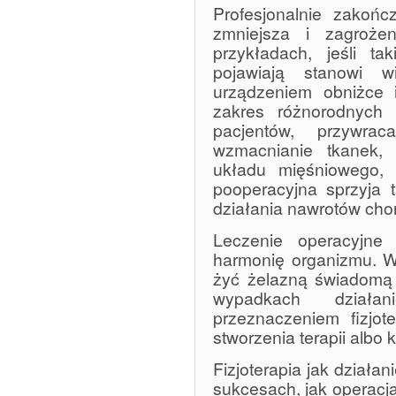
Profesjonalnie zakończ
zmniejsza i zagroże
przykładach, jeśli t
pojawiają stanowi 
urządzeniem obniżce i
zakres różnorodnych t
pacjentów, przywrac
wzmacnianie tkanek, s
układu mięśniowego, p
pooperacyjna sprzyja 
działania nawrotów cho
Leczenie operacyjne 
harmonię organizmu. 
żyć żelazną świadomą
wypadkach działa
przeznaczeniem fizjot
stworzenia terapii albo 
Fizjoterapia jak działa
sukcesach, jak operacj