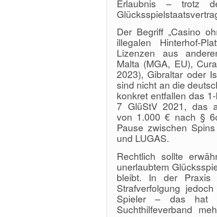
Erlaubnis – trotz d
Glücksspielstaatsvertra
Der Begriff „Casino oh
illegalen Hinterhof-Pl
Lizenzen aus anderen 
Malta (MGA, EU), Cur
2023), Gibraltar oder I
sind nicht an die deut
konkret entfallen das 1
7 GlüStV 2021, das an
von 1.000 € nach § 6
Pause zwischen Spins
und LUGAS.
Rechtlich sollte erwä
unerlaubtem Glücksspie
bleibt. In der Praxis
Strafverfolgung jedoch
Spieler – das hat 
Suchthilfeverband mehrf