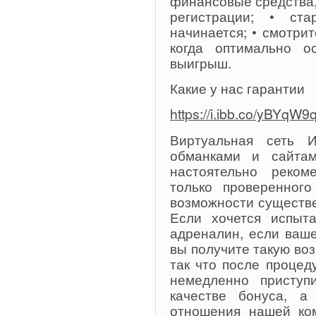
финансовые средства,
регистрации; • ст
начинается; • смотри
когда оптимально о
выигрыш.
Какие у нас гарантии
https://i.ibb.co/yBYqW9q
Виртуальная сеть И
обманками и сайтам
настоятельно реком
только проверенного
возможности существе
Если хочется испыта
адреналин, если ваш
вы получите такую воз
так что после проце
немедленно приступ
качестве бонуса, а
отношения нашей ко