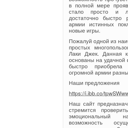
в полной мере прояв
стало просто и ле
достаточно быстро р
армии истинных пок
новые игры.
Пожалуй одной из наи
простых многопользо
Лаки Джек. Данная к
основаны на удачной 
быстро приобрела 
огромной армии разны
Наши предложения
https://i.ibb.co/tpwSWw
Наш сайт предназнача
стремится проверит
эмоциональный н
возможность ос