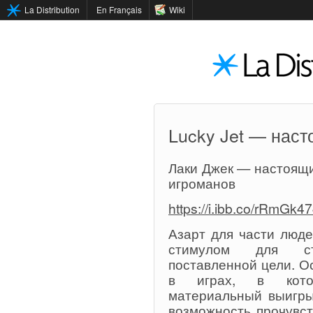
La Distribution
En Français
Wiki
Lucky Jet — наст
Лаки Джек — настоящи
игроманов
https://i.ibb.co/rRmGk47
Азарт для части люде
стимулом для с
поставленной цели. О
в играх, в котор
материальный выигры
возможность прочувст