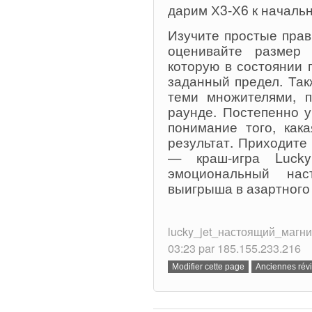
дарим Х3-Х6 к начальн
Изучите простые прав
оценивайте размер
которую в состоянии 
заданный предел. Та
теми множителями, 
раунде. Постепенно у
понимание того, как
результат. Приходите
— краш-игра Lucky
эмоциональный нас
выигрыша в азартного
lucky_jet_настоящий_магнит.t
03:23 par 185.155.233.216