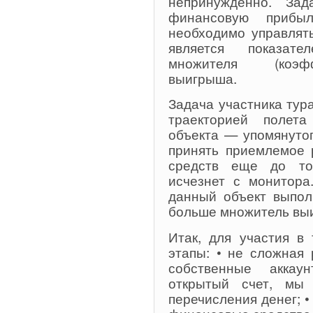
непринужденно. За
финансовую прибыл
необходимо управлят
является показате
множителя (коэфф
выигрыша.
Задача участника тур
траекторией полет
объекта — упомянуто
принять приемлемое 
средств еще до то
исчезнет с монитора
данный объект выпол
больше множитель в
Итак, для участия в
этапы: • не сложная
собственные аккау
открытый счет, мы
перечисления денег; •