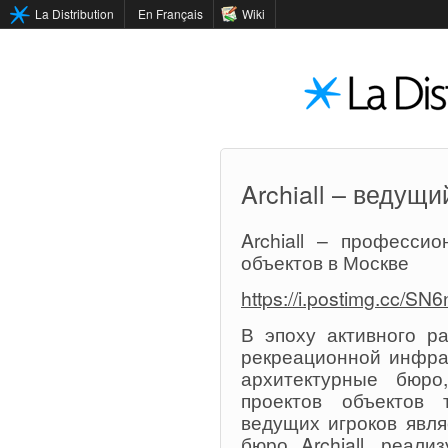
La Distribution
En Français
Wiki
Archiall – ведущ
Archiall – професси
объектов в Москве
https://i.postimg.cc/S
В эпоху активного р
рекреационной инфра
архитектурные бюро
проектов объектов 
ведущих игроков явля
бюро Archiall, реал