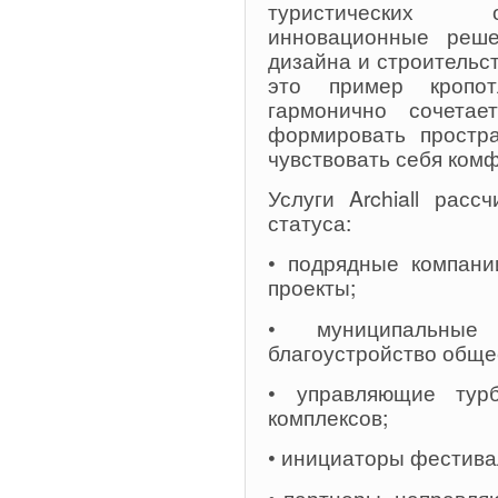
туристических о
инновационные реше
дизайна и строительст
это пример кропот
гармонично сочетае
формировать простра
чувствовать себя ком
Услуги Archiall расс
статуса:
• подрядные компани
проекты;
• муниципальные
благоустройство обще
• управляющие турб
комплексов;
• инициаторы фестива
• партнеры, направля