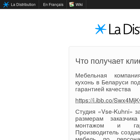
La Distribution
En Français
Wiki
Что получает кли
Мебельная компания
кухонь в Беларуси под
гарантией качества
https://i.ibb.co/Swx4Mj
Студия «Vse-Kuhni» з
размерам заказчик
монтажом и гара
Производитель создае
мебель по персона