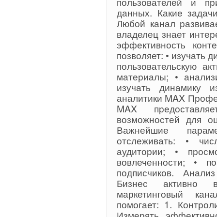
пользователей и п
данных. Какие задач
Любой канал развивае
владелец знает интер
эффективность конт
позволяет: • изучать д
пользовательскую ак
материалы; • анализ
изучать динамику и
аналитики MAX Профе
MAX предоставляе
возможностей для оц
Важнейшие парам
отслеживать: • чис
аудитории; • просм
вовлеченности; • по
подписчиков. Анал
Бизнес активно в
маркетинговый кан
помогает: 1. Контро
Измерять эффективно