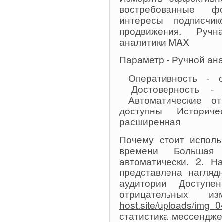
востребованные ф
интересы подписчик
продвижения. Руч
аналитики MAX
Параметр - Ручной ан
Оперативность - о
Достоверность - о
Автоматические от
доступны Историчес
расширенная
Почему стоит исполь
времени Большая 
автоматически. 2. Н
представлена нагляд
аудитории Доступе
отрицательных и
host.site/uploads/img_
статистика мессендж