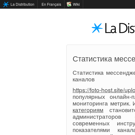
La Distribution
En Français
Wiki
Статистика мес
Статистика мессендж
каналов
https://foto-host.site/
популярных онлайн-п
мониторинга метрик.
категориям
становит
администраторо
современных инстр
показателями канал