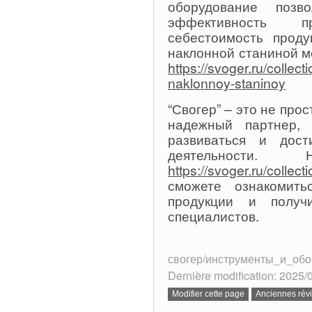
оборудование позв
эффективность 
себестоимость проду
наклонной станиной м
https://svoger.ru/collec
naklonnoy-staninoy
“Свогер” – это не про
надежный партнер,
развиваться и дос
деятельности
https://svoger.ru/collect
сможете ознакомит
продукции и получ
специалистов.
свогер/инструменты_и_обо
Dernière modification: 2025/