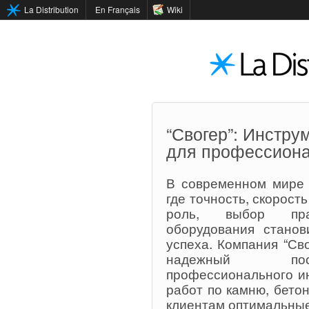
La Distribution
En Français
Wiki
“Свогер”: Инстру
для профессион
В современном мире 
где точность, скорост
роль, выбор пра
оборудования стано
успеха. Компания “Св
надежный пост
профессионального и
работ по камню, бето
клиентам оптимальные