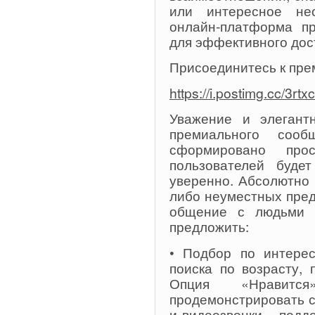
или интересное не
онлайн-платформа пр
для эффективного дос
Присоединитесь к пр
https://i.postimg.cc/3rt
Уважение и элегант
премиального сооб
сформировано про
пользователей буде
уверенно. Абсолютно
либо неуместных пре
общение с людьми 
предложить:
• Подбор по интере
поиска по возрасту, 
Опция «Нравит
продемонстрировать с
и видеозвонки – под