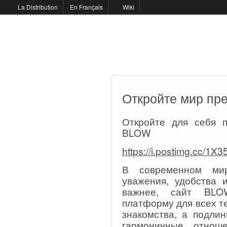
La Distribution
En Français
Wiki
Откройте мир пр
Откройте для себя 
BLOW
https://i.postimg.cc/1X
В современном мир
уважения, удобства 
важнее, сайт BLOW
платформу для всех те
знакомства, а подли
гармоничные отноше