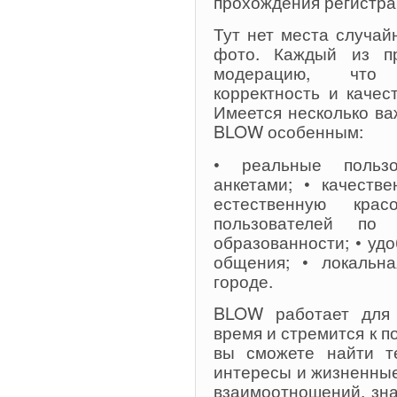
прохождения регистра
Тут нет места случа
фото. Каждый из п
модерацию, что 
корректность и каче
Имеется несколько ва
BLOW особенным:
• реальные пользо
анкетами; • качеств
естественную кра
пользователей по 
образованности; • уд
общения; • локальн
городе.
BLOW работает для 
время и стремится к 
вы сможете найти те
интересы и жизненные
взаимоотношений, зна