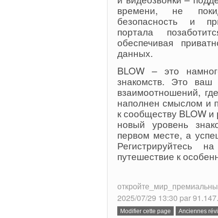
времени, не пок
безопасность и пр
портала позаботит
обеспечивая приват
данных.
BLOW – это намног
знакомств. Это ваш
взаимоотношений, гд
наполнен смыслом и 
к сообществу BLOW и 
новый уровень знако
первом месте, а успе
Регистрируйтесь 
путешествие к особен
откройте_мир_премиальных_з
2025/07/29 13:30 par 91.147