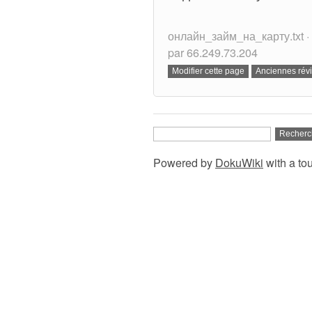
онлайн_займ_на_карту.txt · 
par 66.249.73.204
Powered by
DokuWiki
with a to