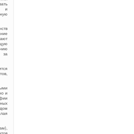
вать
с и
ную
нств
ание
тают
ющую
анию
д за
ится
ов,
ными
но и
афии
зных
ядом
елая
ам),
нтов