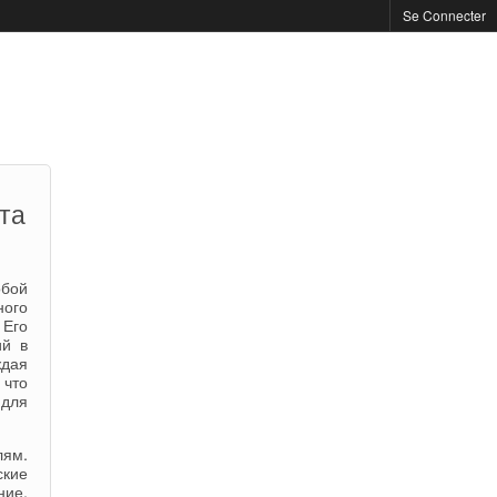
Se Connecter
та
обой
ного
 Его
ий в
ждая
 что
для
лям.
ские
ние.