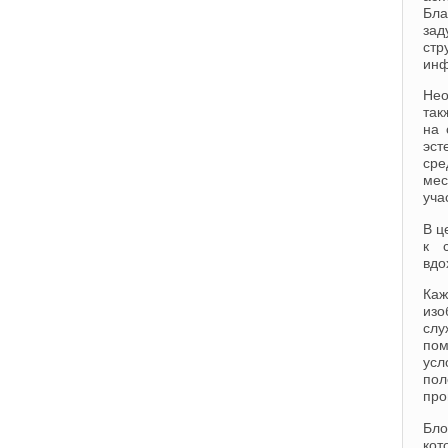
Бла
за
ст
ин
Нео
так
на 
эст
сре
мес
уча
В ц
к 
вдо
Каж
изо
слу
пом
усл
пол
про
Бло
кот