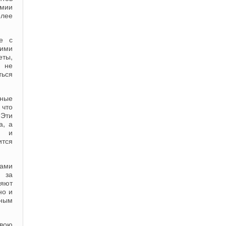
омии
олее
ие с
оими
еты,
г не
ться
рные
 что
 Эти
а, а
и и
ится
рами
ь за
ляют
но и
шным
свою