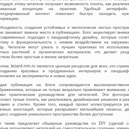
годаря этому читатели получают возможность понять, как реализо
думанные концепции на практике. Удобный интерфей
руктурированный контент помогают быстро находить нуж
формацию.
бходимость создания устойчивых и экологически чистых простра
же занимает важное место в публикациях. Блог акцентирует вним
современных подходах к ландшафтному дизайну, которые соче
етику и функциональность с низким воздействием на окружа
ду. Читатели могут узнать о лучших практиках по использов
тных растений и органических материалов, что делает ухо
стком более простым и менее затратным.
елом, lezard-mm.ru является ценным ресурсом для всех, кто стрем
созданию красивых и продуманных интерьеров и ландшафт
хновляя на эксперименты и новые идеи.
дая публикация на блоге сопровождается высококачествен
бражениями, которые не только визуально привлекают внимание, 
жат практическим руководством для читателей. Эти фотогр
огают лучше понять, как реализовать дизайнерские решения в ра
овиях и стилях. Кроме того, каждый проект иллюстрируется р
езных аннотаций, которые раскрывают мельчайшие нюансы, д
цесс создания уникального пространства более доступным.
г также предлагает обширные руководства по DIY (сделай с
орые вдохновляют читателей на самостоятельное создание элеме