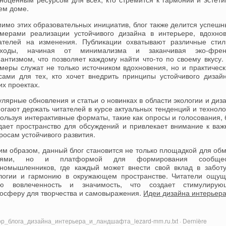
ем доме.
имо этих образовательных инициатив, блог также делится успеш
мерами реализации устойчивого дизайна в интерьере, вдохно
ателей на изменения. Публикации охватывают различные сти
дходы, начиная от минимализма и заканчивая эко-френ
антизмом, что позволяет каждому найти что-то по своему вкусу.
меры служат не только источником вдохновения, но и практичес
сами для тех, кто хочет внедрить принципы устойчивого дизай
их проектах.
улярные обновления и статьи о новинках в области экологии и диз
огают держать читателей в курсе актуальных тенденций и техноло
ользуя интерактивные форматы, такие как опросы и голосования, 
дает пространство для обсуждений и привлекает внимание к ва
росам устойчивого развития.
им образом, данный блог становится не только площадкой для об
еями, но и платформой для формирования сообщес
номышленников, где каждый может внести свой вклад в забот
логии и гармонию в окружающем пространстве. Читатели ощу
ою вовлеченность и значимость, что создает стимулирую
осферу для творчества и самовыражения.
Идеи дизайна интерьер
ор_блога_дизайна_интерьера_и_ландшафта_lezard-mm.ru.txt · Dernière