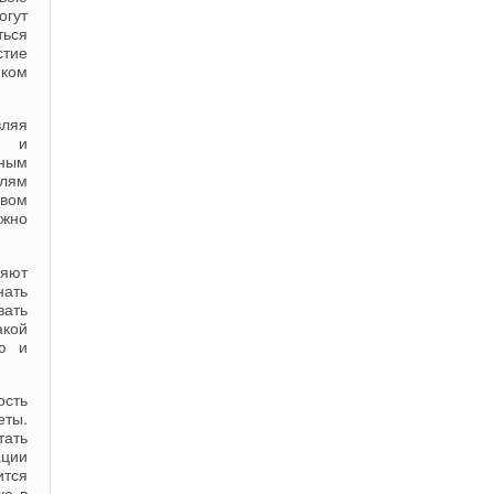
огут
ться
стие
иком
вляя
в и
нным
елям
ивом
ожно
ляют
нать
вать
акой
ию и
ость
еты.
тать
ации
ится
ке в