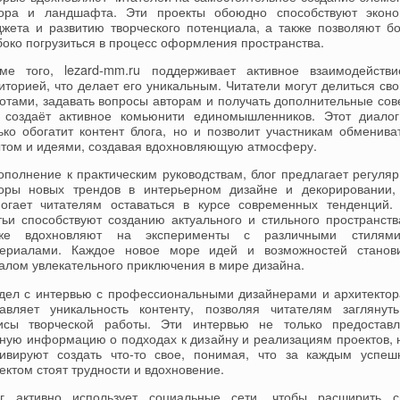
ора и ландшафта. Эти проекты обоюдно способствуют экон
жета и развитию творческого потенциала, а также позволяют б
боко погрузиться в процесс оформления пространства.
ме того, lezard-mm.ru поддерживает активное взаимодейств
иторией, что делает его уникальным. Читатели могут делиться св
отами, задавать вопросы авторам и получать дополнительные сов
 создаёт активное комьюнити единомышленников. Этот диало
ько обогатит контент блога, но и позволит участникам обменива
том и идеями, создавая вдохновляющую атмосферу.
ополнение к практическим руководствам, блог предлагает регуля
оры новых трендов в интерьерном дизайне и декорировании,
огает читателям оставаться в курсе современных тенденций.
тьи способствуют созданию актуального и стильного пространств
кже вдохновляют на эксперименты с различными стилям
ериалами. Каждое новое море идей и возможностей станов
алом увлекательного приключения в мире дизайна.
дел с интервью с профессиональными дизайнерами и архитекто
авляет уникальность контенту, позволяя читателям заглянут
исы творческой работы. Эти интервью не только предостав
ную информацию о подходах к дизайну и реализациям проектов, 
ивируют создать что-то свое, понимая, что за каждым успе
ектом стоят трудности и вдохновение.
г активно использует социальные сети, чтобы расширить 