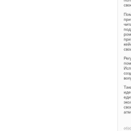
сво
Пом
при
чит
по
ром
при
кей
сво
Рег
пом
Исп
соз
воп
Так
ид
еди
эко
св
атм
обз