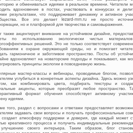
иторию и обмениваться идеями в реальном времени. Читатели м
одить вдохновение в постах, участвовать в конкурсах и дели
ими результатами, что поддерживает динамику и активное уча
бщества. Все это делает lezard-mm.ru не просто источн
ормации, но и платформой для творчества и самовыражения.
г также акцентирует внимание на устойчивом дизайне, предоста
веты по использованию экологически чистых материало
ргоэффективных решений. Это не только соответствует совреме
бованиям к охране окружающей среды, но и помогает читат
дать гармоничное и заботливое пространство. Посты об устойч
айне вдохновляют на новаторские подходы и показывают, как м
егрировать принципы экологии в повседневную жизнь.
улярные мастер-классы и вебинары, проводимые блогом, позво
ателям углубиться в конкретные аспекты дизайна. Здесь можно уз
ом, как комбинировать цвета, подбирать текстуры и созда
уальные акценты, которые преобразят любое пространство. Т
ерактивный формат обучения способствует активному участ
ену идеями.
ме того, раздел с вопросами и ответами предоставляет возможн
ателям задавать свои вопросы и получать профессиональные сов
 создает атмосферу поддержки и доверия, где каждый может с
тью креативного процесса и получить индивидуальные рекоменд
улучшению своего интерьера. Таким образом, блог станов
ноценным ресурсом для всех, кто стремится к гармонии и эстети