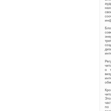
ауд
нах
сво
соо
инф
Бло
со
эне
тре
соз
диз
инт
Рег
чит
о т
виз
инт
обм
Кро
чит
Это
час
по 
пол