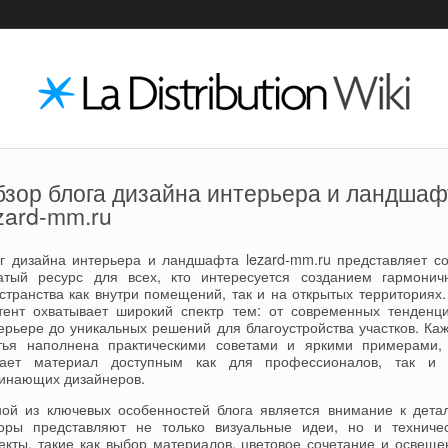
зор блога дизайна интерьера и ландшаф
zard-mm.ru
г дизайна интерьера и ландшафта lezard-mm.ru представляет с
атый ресурс для всех, кто интересуется созданием гармонич
странства как внутри помещений, так и на открытых территориях.
тент охватывает широкий спектр тем: от современных тенденц
ерьере до уникальных решений для благоустройства участков. Ка
тья наполнена практическими советами и яркими примерами,
лает материал доступным как для профессионалов, так и 
инающих дизайнеров.
ой из ключевых особенностей блога является внимание к дета
оры представляют не только визуальные идеи, но и техниче
екты, такие как выбор материалов, цветовое сочетание и освеще