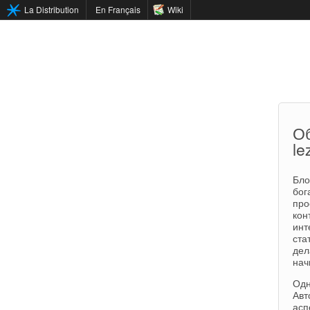
La Distribution
En Français
Wiki
Об
le
Бло
бог
про
кон
инт
ста
де
нач
Одн
Авт
асп