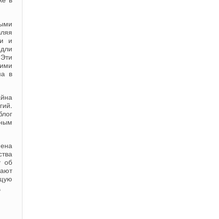
ными
вляя
ли и
дли
 Эти
кими
на в
айна
гий.
блог
жным
мена
тва
у об
щают
щую
а