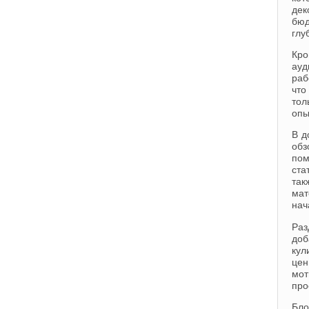
дек
бюд
глу
Кро
ауд
раб
что
тол
опы
В д
обз
пом
ста
та
мат
нач
Раз
доб
кул
цен
мот
про
Бло