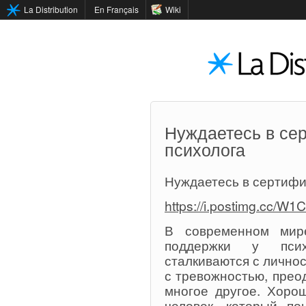
La Distribution
En Français
Wiki
Нуждаетесь в се
психолога
Нуждаетесь в сертифи
https://i.postimg.cc/W
В современном мир
поддержки у псих
сталкиваются с лично
с тревожностью, прео
многое другое. Хоро
человек, который по