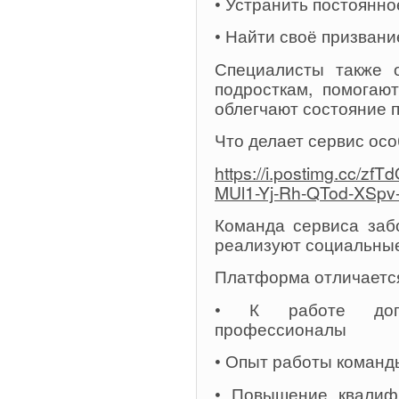
• Устранить постоянно
• Найти своё призвани
Специалисты также 
подросткам, помогаю
облегчают состояние 
Что делает сервис ос
https://i.postimg.cc/zf
MUl1-Yj-Rh-QTod-XSpv-
Команда сервиса заб
реализуют социальны
Платформа отличается
• К работе допу
профессионалы
• Опыт работы команд
• Повышение квалиф