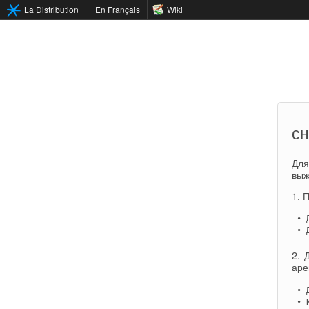
La Distribution
En Français
Wiki
сн
Для
выж
1. 
 • 
 • 
2. 
аре
 • 
 • 