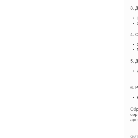
3. 
 • 
 • 
4. 
 • 
 • 
5. 
 • 
6. 
 • 
Обр
сер
аре
снят