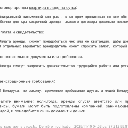
Договор аренды
квартира в лиде на сутки
:
Официальный письменный контракт, в котором прописываются все обс
Обычно для краткосрочной аренды такового договора довольно несло
Оплата и свидетельство:
Оплата аренды, сможет понадобиться чек или же квитанция, дабы док
В отдельных вариантах арендодатель может спросить залог, который
Дополнительные документы или требования:
Иногда смогут запросить доказательство трудящийся работы или рег
Регистрационные требования:
В Беларуси, по закону, временное пребывание других и людей Белар
атите внимание: если,тогда, аренды спустя агентство или 
висы, бумаги могут быть подготовлены компанией, занимающ
ндой, и понадобится лишь документ и деньги.
ь_квартиру_в_лиде.txt · Dernière modification: 2025/11/10 04:53 par 37.212.55.8