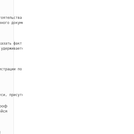
тоятельства аренды: дата заезда и выезда, цена, распорядок оплаты
жного документа, хотя его присутствие непременно.
азать факт оплаты.

 удерживается и возвращается последствии выезда при отсутствии д
истрации по пространству жительства, очень случае есть притязания
уси, присутствующих в отелях или же арендуемых квартирах, должно
проф
ейся
1