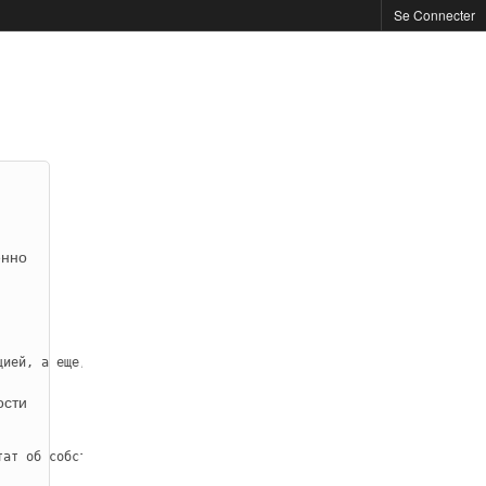
Se Connecter
енно
цией, а еще, вероятно, добавочные бумаги, подтверждающие право и
ости
ат об собственности, контракт купли-продажи или же приватизации)