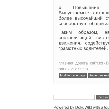
6. Повышение бе
Выпускаемые автош
более высочайший ст
способствует общей з
Таким образом, а
составляющей сист
движения, содейству
грамотных водителей.
главная_дорога_сайт.txt · De
par 37.212.52.98
Powered by
DokuWiki
with a to