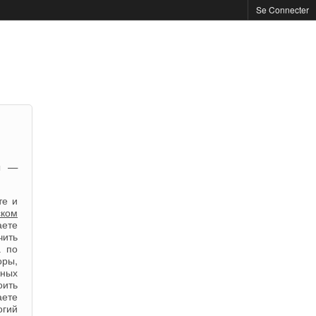
Se Connecter
ы —
те и
ском
ете
чить
а по
оры,
жных
оить
аете
огий