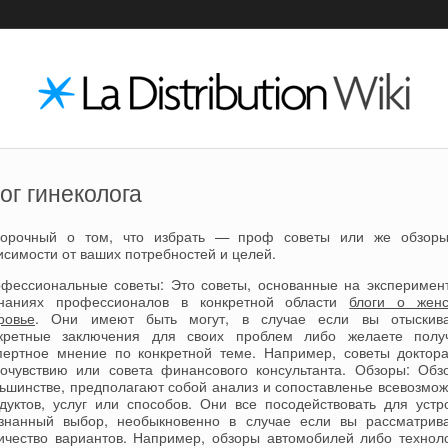
ог гинеколога
борочный о том, что избрать — проф советы или же обзор
исимости от ваших потребностей и целей.
фессиональные советы: Это советы, основанные на эксперимен
наниях профессионалов в конкретной области
блоги о жен
ровье
. Они имеют быть могут, в случае если вы отыскива
кретные заключения для своих проблем либо желаете полу
пертное мнение по конкретной теме. Например, советы доктор
очувствию или совета финансового консультанта. Обзоры: Обз
ьшинстве, предполагают собой анализ и сопоставленье всевозмо
дуктов, услуг или способов. Они все посодействовать для устр
знанный выбор, необыкновенно в случае если вы рассматрив
ичество вариантов. Например, обзоры автомобилей либо технол