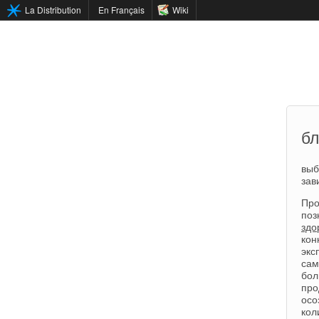
La Distribution
En Français
Wiki
бл
вы
зав
Про
поз
здо
кон
экс
сам
бол
про
осо
кол