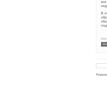
все
нед
В и
обр
общ
по
блог
Powere