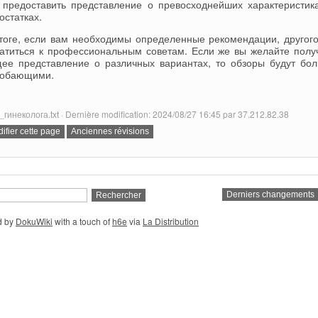
 предоставить представление о превосходнейших характеристик
остатках.
тоге, если вам необходимы определенные рекомендации, другого
атиться к профессиональным советам. Если же вы желайте полу
ее представление о различных вариантах, то обзоры будут бо
добающими.
_гинеколога.txt · Dernière modification: 2024/08/27 16:45 par 37.212.82.38
d by
DokuWiki
with a touch of
h6e
via
La Distribution