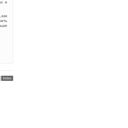
ах и
,как
чить
льше