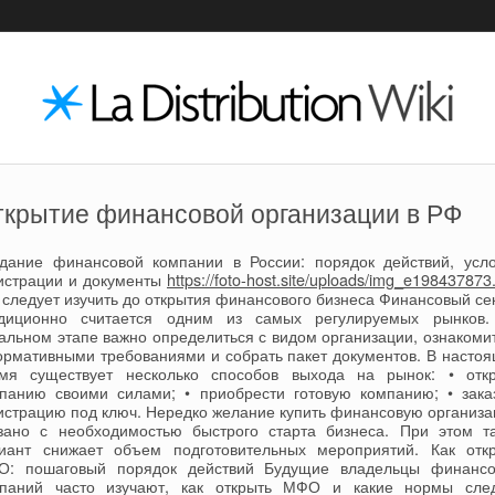
крытие финансовой организации в РФ
дание финансовой компании в России: порядок действий, усл
истрации и документы
https://foto-host.site/uploads/img_e198437873
 следует изучить до открытия финансового бизнеса Финансовый се
диционно считается одним из самых регулируемых рынков
альном этапе важно определиться с видом организации, ознакоми
ормативными требованиями и собрать пакет документов. В насто
мя существует несколько способов выхода на рынок: • отк
панию своими силами; • приобрести готовую компанию; • зака
истрацию под ключ. Нередко желание купить финансовую организ
зано с необходимостью быстрого старта бизнеса. При этом т
иант снижает объем подготовительных мероприятий. Как отк
: пошаговый порядок действий Будущие владельцы финанс
паний часто изучают, как открыть МФО и какие нормы сле