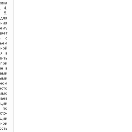
овка
. 4.
. 5.
 для
ания
ему
ает
ь с
ъем
нной
ия в
пить
при
ие в
тами
ыми
ном
есто
димо
чаев
ации
в по
foto-
щий
нной
сть