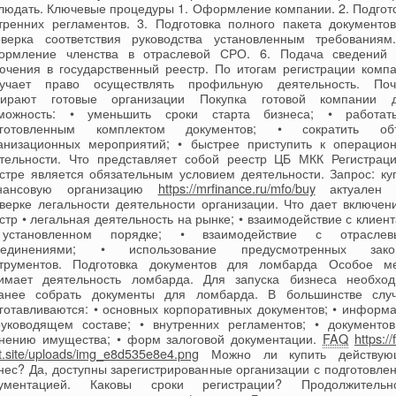
людать. Ключевые процедуры 1. Оформление компании. 2. Подгот
тренних регламентов. 3. Подготовка полного пакета документов
верка соответствия руководства установленным требованиям
рмление членства в отраслевой СРО. 6. Подача сведений
ючения в государственный реестр. По итогам регистрации комп
лучает право осуществлять профильную деятельность. Поч
бирают готовые организации Покупка готовой компании д
зможность: • уменьшить сроки старта бизнеса; • работат
дготовленным комплектом документов; • сократить об
анизационных мероприятий; • быстрее приступить к операцио
тельности. Что представляет собой реестр ЦБ МКК Регистрац
стре является обязательным условием деятельности. Запрос: ку
нансовую организацию
https://mrfinance.ru/mfo/buy
актуален 
верке легальности деятельности организации. Что дает включен
стр • легальная деятельность на рынке; • взаимодействие с клиен
установленном порядке; • взаимодействие с отраслев
ъединениями; • использование предусмотренных зако
трументов. Подготовка документов для ломбарда Особое м
имает деятельность ломбарда. Для запуска бизнеса необхо
анее собрать документы для ломбарда. В большинстве слу
готавливаются: • основных корпоративных документов; • информ
уководящем составе; • внутренних регламентов; • документо
нению имущества; • форм залоговой документации.
FAQ
https://
t.site/uploads/img_e8d535e8e4.png
Можно ли купить действую
нес? Да, доступны зарегистрированные организации с подготовле
кументацией. Каковы сроки регистрации? Продолжительно