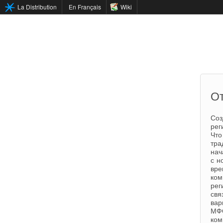
La Distribution
En Français
Wiki
От
Соз
рег
Что
тра
нач
с н
вре
ком
рег
свя
вар
МФО
ком