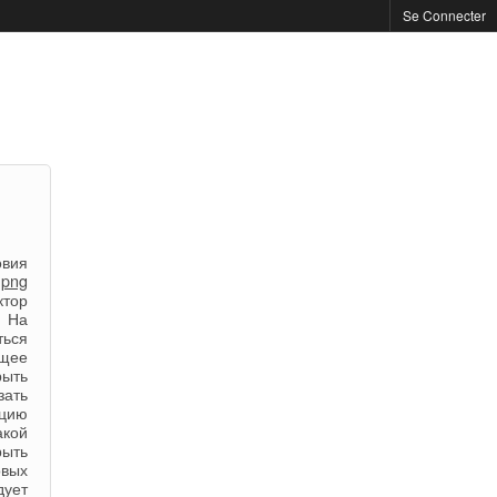
Se Connecter
овия
.png
ктор
. На
ться
ящее
рыть
зать
ацию
акой
рыть
овых
дует