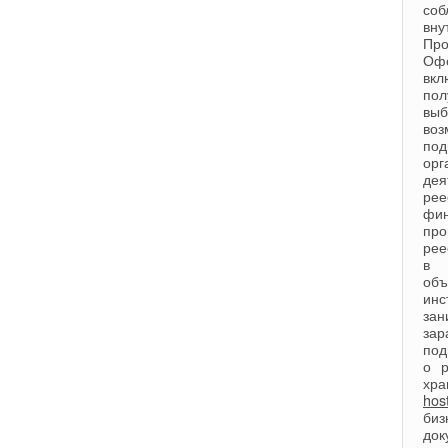
соб
вну
Про
Офо
вкл
по
вы
во
по
орг
дея
рее
фи
про
рее
в 
об
инс
зан
зар
под
о р
хра
hos
биз
до