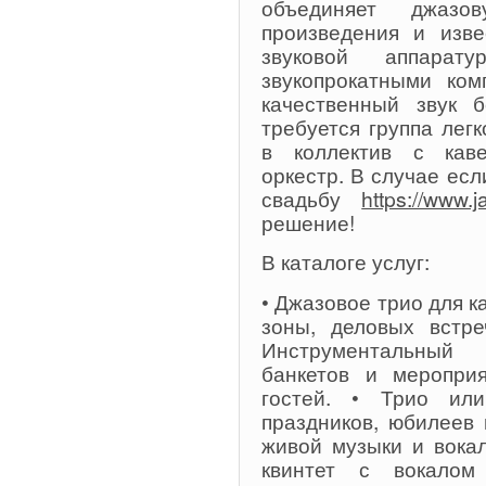
объединяет джазов
произведения и изве
звуковой аппарат
звукопрокатными ком
качественный звук 
требуется группа лег
в коллектив с кав
оркестр. В случае есл
свадьбу
https://www.j
решение!
В каталоге услуг:
• Джазовое трио для 
зоны, деловых встре
Инструментальный 
банкетов и меропри
гостей. • Трио ил
праздников, юбилеев 
живой музыки и вока
квинтет с вокалом