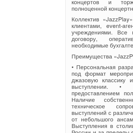
концертов и торж
полноценной концертн
Коллектив «JazzPlay
клиентами, event-аг
учреждениями. Все 
договору, операт
необходимые бухгалте
Преимущества «JazzP
• Персональная разр
под формат мероприя
джазовую классику 
выступлении. •
предоставлением пол
Наличие собствен
техническое сопр
выступлений с разли
от небольшого ансам
Выступления в столи
России и за пределы 