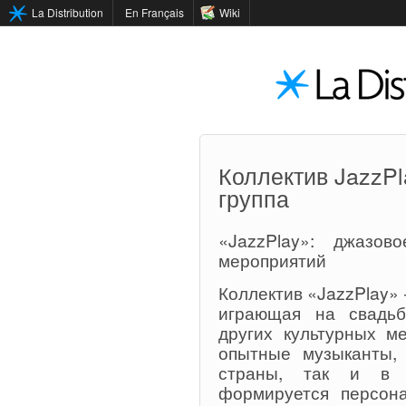
La Distribution
En Français
Wiki
Коллектив JazzP
группа
«JazzPlay»: джазов
мероприятий
Коллектив «JazzPlay»
играющая на свадьб
других культурных м
опытные музыканты,
страны, так и в д
формируется персон